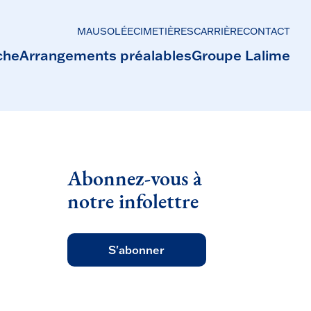
MAUSOLÉE
CIMETIÈRES
CARRIÈRE
CONTACT
che
Arrangements préalables
Groupe Lalime
Abonnez-vous à
notre infolettre
S'abonner