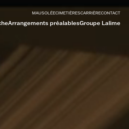
MAUSOLÉE
CIMETIÈRES
CARRIÈRE
CONTACT
che
Arrangements préalables
Groupe Lalime